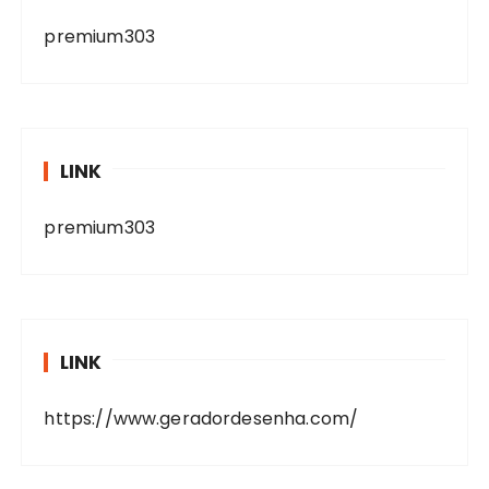
premium303
LINK
premium303
LINK
https://www.geradordesenha.com/