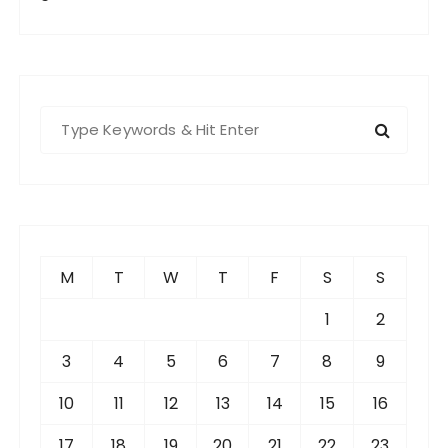
S
e
a
r
c
h
f
M
T
W
T
F
S
S
o
r
1
2
:
3
4
5
6
7
8
9
10
11
12
13
14
15
16
17
18
19
20
21
22
23