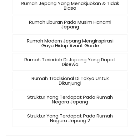
Rumah Jepang Yang Menakjubkan & Tidak
Biasa
Rumah Liburan Pada Musim Hanami
Jepang
Rumah Modern Jepang Menginspirasi
Gaya Hidup Avant Garde
Rumah Terindah Di Jepang Yang Dapat
Disewa
Rumah Tradisional Di Tokyo Untuk
Dikunjungi
Struktur Yang Terdapat Pada Rumah
Negara Jepang
Struktur Yang Terdapat Pada Rumah
Negara Jepang 2