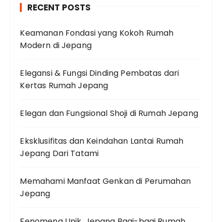
RECENT POSTS
Keamanan Fondasi yang Kokoh Rumah
Modern di Jepang
Elegansi & Fungsi Dinding Pembatas dari
Kertas Rumah Jepang
Elegan dan Fungsional Shoji di Rumah Jepang
Eksklusifitas dan Keindahan Lantai Rumah
Jepang Dari Tatami
Memahami Manfaat Genkan di Perumahan
Jepang
Fenomena Unik, Jepang Bagi-bagi Rumah