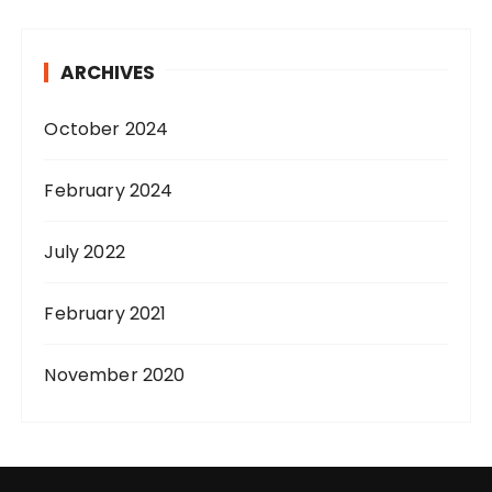
ARCHIVES
October 2024
February 2024
July 2022
February 2021
November 2020