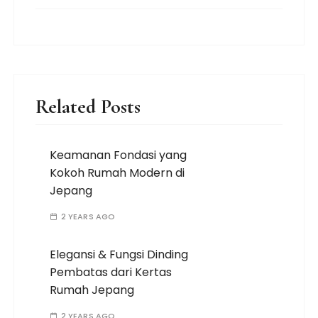
Related Posts
Keamanan Fondasi yang
Kokoh Rumah Modern di
Jepang
2 YEARS AGO
Elegansi & Fungsi Dinding
Pembatas dari Kertas
Rumah Jepang
2 YEARS AGO