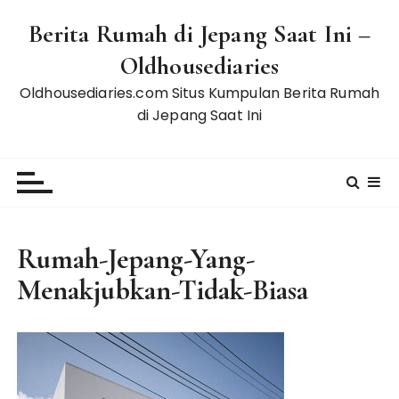
S
Berita Rumah di Jepang Saat Ini –
k
i
Oldhousediaries
p
Oldhousediaries.com Situs Kumpulan Berita Rumah
t
di Jepang Saat Ini
o
c
o
n
t
e
Rumah-Jepang-Yang-
n
t
Menakjubkan-Tidak-Biasa