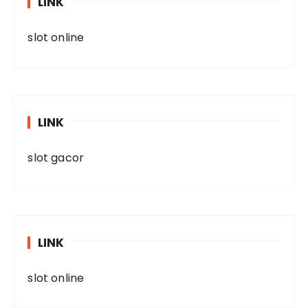
LINK
slot online
LINK
slot gacor
LINK
slot online