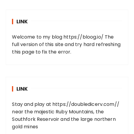
LINK
Welcome to my blog
https://bloog.io/
The
full version of this site and try hard refreshing
this page to fix the error.
LINK
Stay and play at
https://doubledicerv.com//
near the majestic Ruby Mountains, the
Southfork Reservoir and the large northern
gold mines