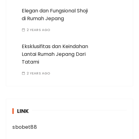
Elegan dan Fungsional Shoji
di Rumah Jepang
2 YEARS AGO
Eksklusifitas dan Keindahan
Lantai Rumah Jepang Dari
Tatami
2 YEARS AGO
LINK
sbobet88