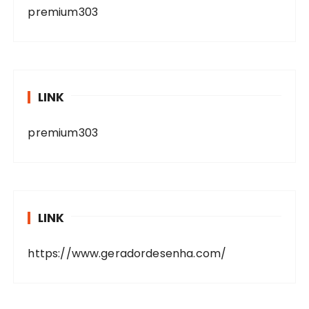
premium303
LINK
premium303
LINK
https://www.geradordesenha.com/