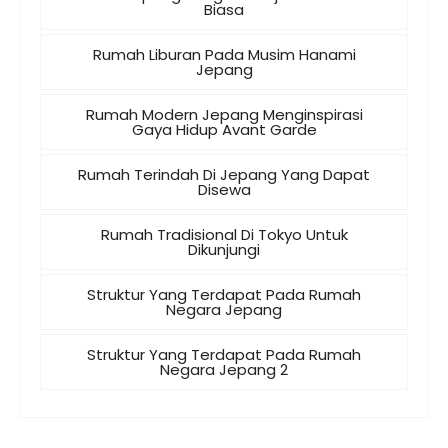
Biasa
Rumah Liburan Pada Musim Hanami
Jepang
Rumah Modern Jepang Menginspirasi
Gaya Hidup Avant Garde
Rumah Terindah Di Jepang Yang Dapat
Disewa
Rumah Tradisional Di Tokyo Untuk
Dikunjungi
Struktur Yang Terdapat Pada Rumah
Negara Jepang
Struktur Yang Terdapat Pada Rumah
Negara Jepang 2