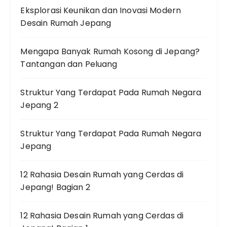
Eksplorasi Keunikan dan Inovasi Modern
Desain Rumah Jepang
Mengapa Banyak Rumah Kosong di Jepang?
Tantangan dan Peluang
Struktur Yang Terdapat Pada Rumah Negara
Jepang 2
Struktur Yang Terdapat Pada Rumah Negara
Jepang
12 Rahasia Desain Rumah yang Cerdas di
Jepang! Bagian 2
12 Rahasia Desain Rumah yang Cerdas di