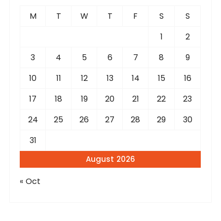
f
M
T
W
T
F
S
S
o
r
1
2
:
3
4
5
6
7
8
9
10
11
12
13
14
15
16
17
18
19
20
21
22
23
24
25
26
27
28
29
30
31
August 2026
« Oct