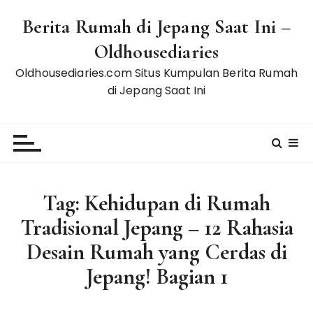
S
Berita Rumah di Jepang Saat Ini –
k
i
Oldhousediaries
p
Oldhousediaries.com Situs Kumpulan Berita Rumah
t
di Jepang Saat Ini
o
c
o
n
t
e
Tag:
Kehidupan di Rumah
n
t
Tradisional Jepang – 12 Rahasia
Desain Rumah yang Cerdas di
Jepang! Bagian 1