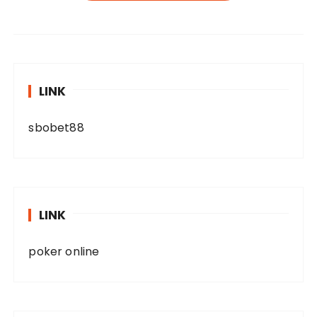
LINK
sbobet88
LINK
poker online