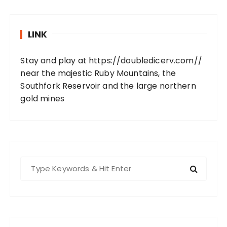
LINK
Stay and play at
https://doubledicerv.com//
near the majestic Ruby Mountains, the
Southfork Reservoir and the large northern
gold mines
S
e
a
r
c
h