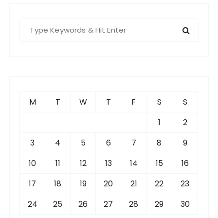
S
e
a
r
c
h
f
M
T
W
T
F
S
S
o
r
1
2
:
3
4
5
6
7
8
9
10
11
12
13
14
15
16
17
18
19
20
21
22
23
24
25
26
27
28
29
30