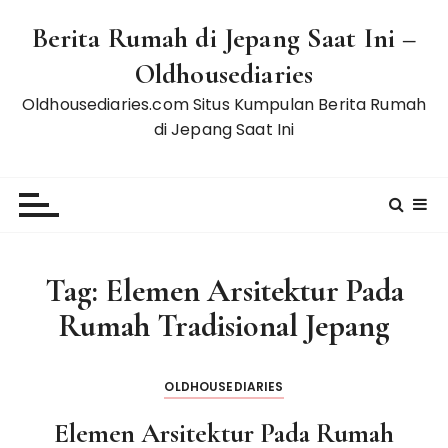
S
Berita Rumah di Jepang Saat Ini –
k
i
Oldhousediaries
p
Oldhousediaries.com Situs Kumpulan Berita Rumah
t
di Jepang Saat Ini
o
c
o
n
t
e
Tag:
Elemen Arsitektur Pada
n
t
Rumah Tradisional Jepang
OLDHOUSEDIARIES
Elemen Arsitektur Pada Rumah