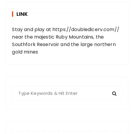
LINK
Stay and play at
https://doubledicerv.com//
near the majestic Ruby Mountains, the
Southfork Reservoir and the large northern
gold mines
S
e
a
r
c
h