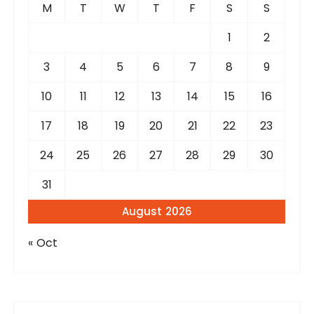
f
M
T
W
T
F
S
S
o
r
1
2
:
3
4
5
6
7
8
9
10
11
12
13
14
15
16
17
18
19
20
21
22
23
24
25
26
27
28
29
30
31
August 2026
« Oct