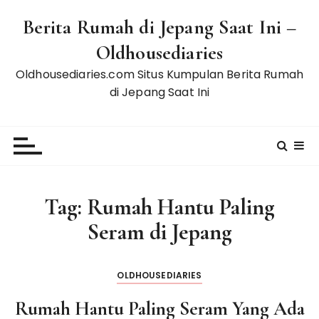
S
Berita Rumah di Jepang Saat Ini –
k
i
Oldhousediaries
p
Oldhousediaries.com Situs Kumpulan Berita Rumah
t
di Jepang Saat Ini
o
c
o
n
t
e
Tag:
Rumah Hantu Paling
n
t
Seram di Jepang
OLDHOUSEDIARIES
Rumah Hantu Paling Seram Yang Ada