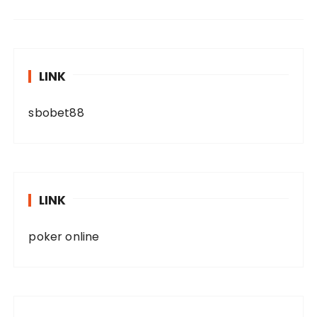
LINK
sbobet88
LINK
poker online