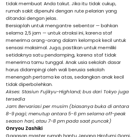
tidak membuat Anda takut. Jika itu tidak cukup,
rumah sakit dipenuhi dengan rute pelarian yang
ditandai dengan jelas.
Bersiaplah untuk mengantre sebentar — bahkan
selama 2,5 jam — untuk atraksi ini, karena staf
menerima orang-orang dalam kelompok kecil untuk
sensasi maksimal. Juga, pastikan untuk memiliki
setidaknya satu pendamping, karena staf tidak
menerima tamu tunggal. Anak usia sekolah dasar
harus didampingi oleh wali berusia sekolah
menengah pertama ke atas, sedangkan anak kecil
tidak diperbolehkan.
Akses: Stasiun Fujikyu-Highland; bus dari Tokyo juga
tersedia
Jam: Bervariasi per musim (biasanya buka di antara
8-9 pagi; menutup antara 5-6 pm selama off-peak
season hari, atau 7-8 pm pada saat puncak)
Onryou Zashiki
Gagasan master rumah hantu Jepang Hirofumi Gomi,