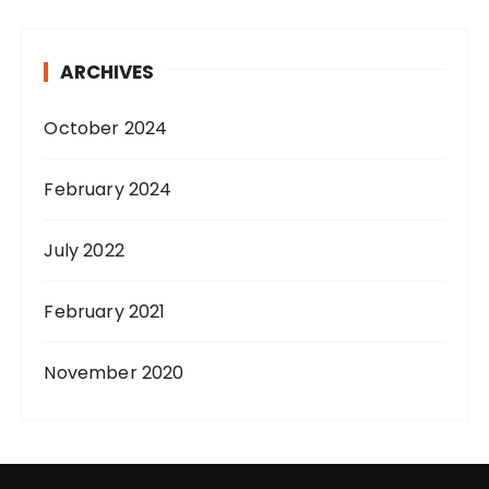
ARCHIVES
October 2024
February 2024
July 2022
February 2021
November 2020