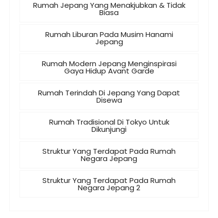
Rumah Jepang Yang Menakjubkan & Tidak
Biasa
Rumah Liburan Pada Musim Hanami
Jepang
Rumah Modern Jepang Menginspirasi
Gaya Hidup Avant Garde
Rumah Terindah Di Jepang Yang Dapat
Disewa
Rumah Tradisional Di Tokyo Untuk
Dikunjungi
Struktur Yang Terdapat Pada Rumah
Negara Jepang
Struktur Yang Terdapat Pada Rumah
Negara Jepang 2