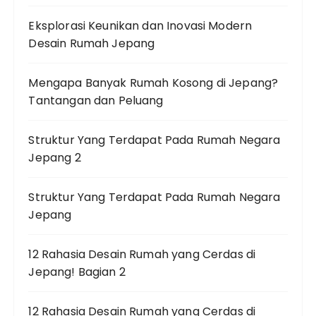
Eksplorasi Keunikan dan Inovasi Modern
Desain Rumah Jepang
Mengapa Banyak Rumah Kosong di Jepang?
Tantangan dan Peluang
Struktur Yang Terdapat Pada Rumah Negara
Jepang 2
Struktur Yang Terdapat Pada Rumah Negara
Jepang
12 Rahasia Desain Rumah yang Cerdas di
Jepang! Bagian 2
12 Rahasia Desain Rumah yang Cerdas di