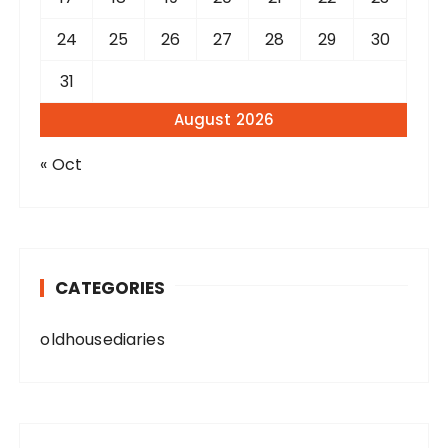
24
25
26
27
28
29
30
31
August 2026
« Oct
CATEGORIES
oldhousediaries