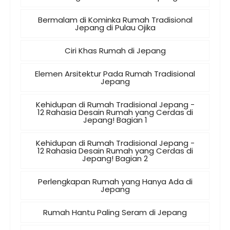
Bermalam di Kominka Rumah Tradisional
Jepang di Pulau Ojika
Ciri Khas Rumah di Jepang
Elemen Arsitektur Pada Rumah Tradisional
Jepang
Kehidupan di Rumah Tradisional Jepang -
12 Rahasia Desain Rumah yang Cerdas di
Jepang! Bagian 1
Kehidupan di Rumah Tradisional Jepang -
12 Rahasia Desain Rumah yang Cerdas di
Jepang! Bagian 2
Perlengkapan Rumah yang Hanya Ada di
Jepang
Rumah Hantu Paling Seram di Jepang