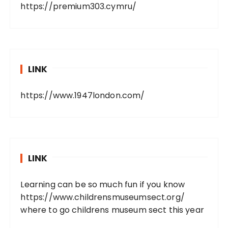
https://premium303.cymru/
LINK
https://www.1947london.com/
LINK
Learning can be so much fun if you know
https://www.childrensmuseumsect.org/
where to go childrens museum sect this year