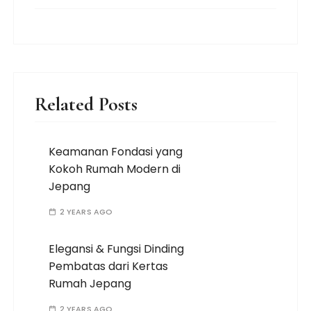
Related Posts
Keamanan Fondasi yang
Kokoh Rumah Modern di
Jepang
2 YEARS AGO
Elegansi & Fungsi Dinding
Pembatas dari Kertas
Rumah Jepang
2 YEARS AGO