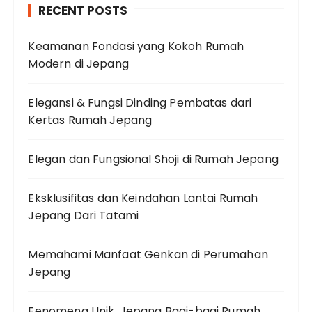
RECENT POSTS
Keamanan Fondasi yang Kokoh Rumah
Modern di Jepang
Elegansi & Fungsi Dinding Pembatas dari
Kertas Rumah Jepang
Elegan dan Fungsional Shoji di Rumah Jepang
Eksklusifitas dan Keindahan Lantai Rumah
Jepang Dari Tatami
Memahami Manfaat Genkan di Perumahan
Jepang
Fenomena Unik, Jepang Bagi-bagi Rumah