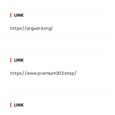
LINK
https://arguard.org/
LINK
https://www.premium303.shop/
LINK