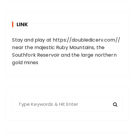
LINK
Stay and play at
https://doubledicerv.com//
near the majestic Ruby Mountains, the
Southfork Reservoir and the large northern
gold mines
S
e
a
r
c