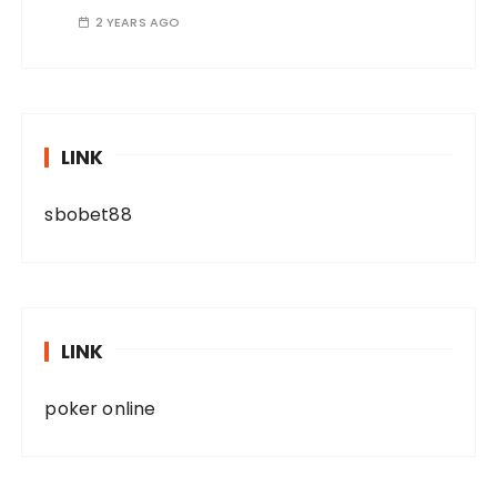
2 YEARS AGO
LINK
sbobet88
LINK
poker online