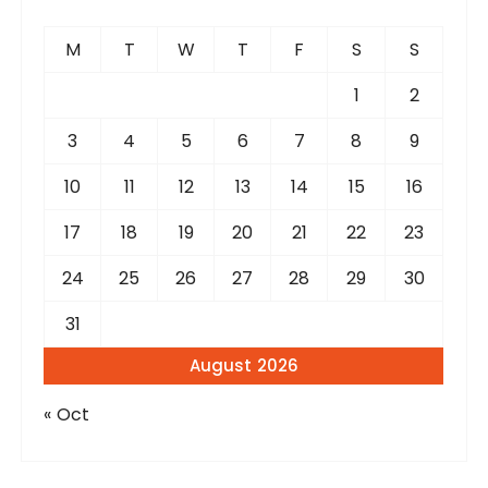
h
f
M
T
W
T
F
S
S
o
r
1
2
:
3
4
5
6
7
8
9
10
11
12
13
14
15
16
17
18
19
20
21
22
23
24
25
26
27
28
29
30
31
August 2026
« Oct