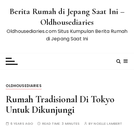
S
Berita Rumah di Jepang Saat Ini –
k
i
Oldhousediaries
p
Oldhousediaries.com Situs Kumpulan Berita Rumah
t
di Jepang Saat Ini
o
c
o
n
t
e
n
OLDHOUSEDIARIES
t
Rumah Tradisional Di Tokyo
Untuk Dikunjungi
6 YEARS AGO
READ TIME:
3 MINUTES
BY
NOELLE LAMBERT